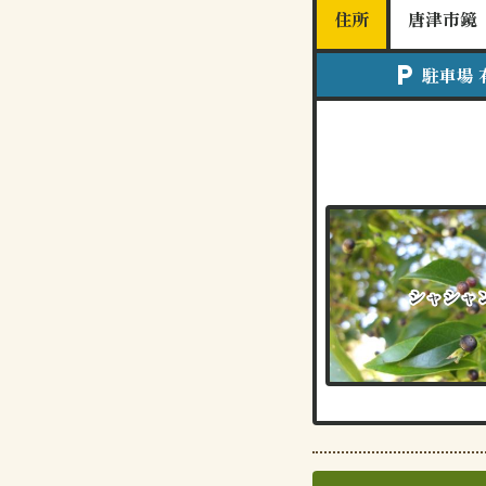
住所
唐津市鏡
local_parking
駐車場 
シャシャ
シャシャ