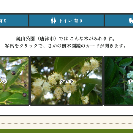
有り
wc
トイレ 有り
cr
鏡山公園（唐津市）では
こんな木がみれます。
写真をクリックで、さがの樹木図鑑のカードが開きます。
ンボ
ンボ
クロキ
クロキ
ナ
ナ