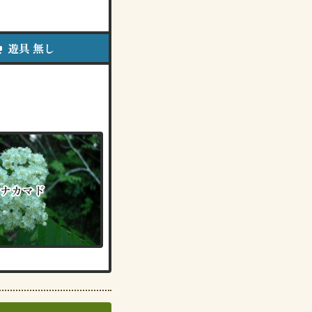
ib
遊具 無し
ナカマド
ナカマド