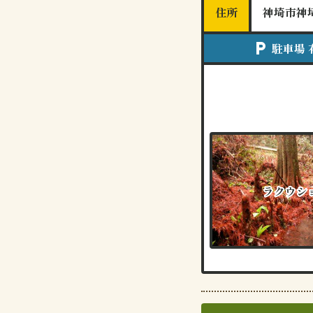
住所
神埼市神
local_parking
駐車場 
ラクウシ
ラクウシ