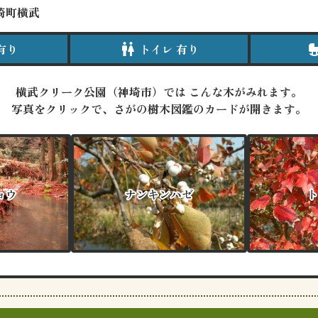
埼町横武
有り
wc
トイレ 有り
cr
横武クリーク公園（神埼市）では
こんな木がみれます。
写真をクリックで、さがの樹木図鑑のカードが開きます。
ョウ
ョウ
ナンキンハゼ
ナンキンハゼ
ト
ト