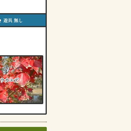
ib
遊具 無し
ウカエデ
ウカエデ