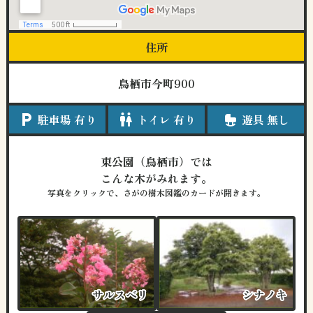
住所
鳥栖市今町900
local_parking
駐車場 有り
wc
トイレ 有り
crib
遊具 無し
東公園（鳥栖市）では
こんな木がみれます。
写真をクリックで、さがの樹木図鑑のカードが開きます。
">
サルスベリ
サルスベリ
シナノキ
シナノキ