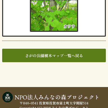
カツラ
カツラ
さがの公園樹木マップ一覧へ戻る
〒840-0541 佐賀県佐賀市富士町大字関屋514
Copyright (C) 2016 みんなの森プロジェクト