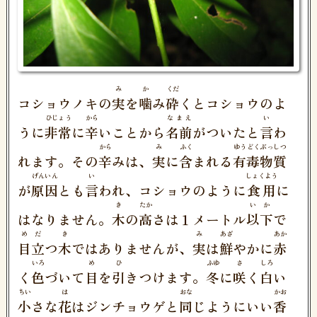
み
か
くだ
コショウノキの
実
を
噛
み
砕
くとコショウのよ
ひじょう
から
なまえ
い
うに
非常
に
辛
いことから
名前
がついたと
言
わ
から
み
ふく
ゆうどくぶっしつ
れます。その
辛
みは、
実
に
含
まれる
有毒物質
げんいん
い
しょくよう
が
原因
とも
言
われ、コショウのように
食用
に
き
たか
いか
はなりません。
木
の
高
さは１メートル
以下
で
めだ
き
み
あざ
あか
目立
つ
木
ではありませんが、
実
は
鮮
やかに
赤
いろ
め
ひ
ふゆ
さ
しろ
く
色
づいて
目
を
引
きつけます。
冬
に
咲
く
白
い
ちい
は
おな
かお
小
さな
花
はジンチョウゲと
同
じようにいい
香