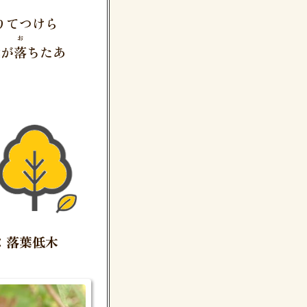
りてつけら
お
葉
が
落
ちたあ
：落葉低木