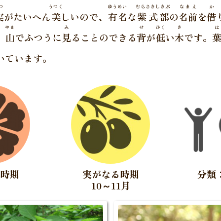
つ
うつく
ゆうめい
むらさきしきぶ
なまえ
か
実
がたいへん
美
しいので、
有名
な
紫式部
の
名前
を
借
やま
み
せ
ひく
き
は
。
山
でふつうに
見
ることのできる
背
が
低
い
木
です。
いています。
く時期
実がなる時期
分類
10～11月