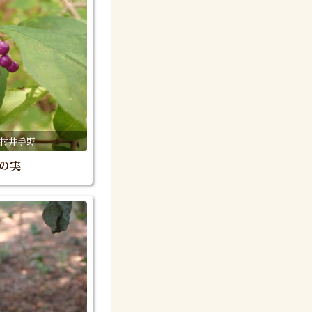
三瀬村井手野
の実