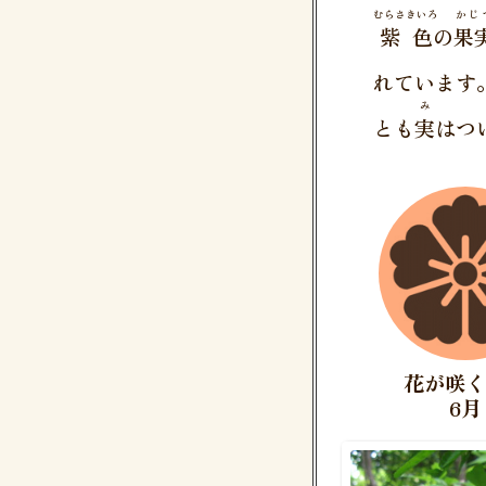
むらさきいろ
かじ
紫色
の
果
れています
み
とも
実
はつ
花が咲
6月