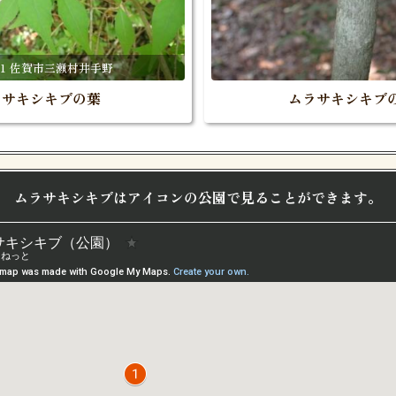
.6.1 佐賀市三瀬村井手野
ラサキシキブの葉
ムラサキシキブ
ムラサキシキブはアイコンの公園で見ることができます。