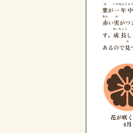
は
いちねんじゅ
葉
が
一年中
あか
み
赤
い
実
がつ
せいちょう
す。
成長
し
み
あるので
見
花が咲
4月