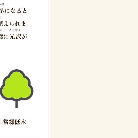
ふゆ
冬
になると
う
植
えられま
は
こうたく
葉
に
光沢
が
：常緑低木