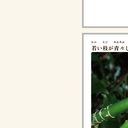
わか
えだ
あおあお
若
い
枝
が
青々