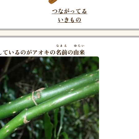
つながってる
いきもの
なまえ
ゆらい
しているのがアオキの
名前
の
由来