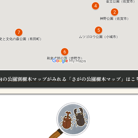
内の公園別樹木マップがみれる
「さがの公園樹木マップ」はこ