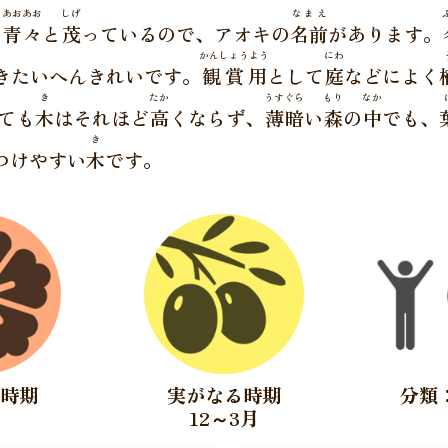
う
あおあお
しげ
なまえ
青々
と
茂
っているので、アオキの
名前
があります。
かんしょうよう
にわ
きたいへんきれいです。
観賞用
として
庭
などによく
き
たか
うすぐら
もり
なか
ても
木
はそれほど
高
くならず、
薄暗
い
森
の
中
でも、
き
つけやすい
木
です。
く時期
実がなる時期
分類
12～3月