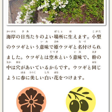
かいがん
ひ
あ
ばしょ
は
こがた
海岸
の
日
当
たりのよい
場所
に
生
えます。
小型
いみ
ひめ
なづ
のウツギという
意味
で
姫
ウツギと
名付
けられ
うつぎ
いみ
みき
ました。ウツギとは
空木
という
意味
で、
幹
の
なか
あな
おな
中
は
穴
があいているからです。ウツギと
同
じ
はる
うつく
しろ
はな
ように
春
に
美
しい
白
い
花
をつけます。